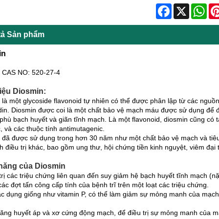
Facebook
X
Wha
tả Sản phẩm
in
 CAS NO: 520-27-4
hiệu Diosmin:
 là một glycoside flavonoid tự nhiên có thể được phân lập từ các nguồ
din. Diosmin được coi là một chất bảo vệ mạch máu được sử dụng để đ
, phù bạch huyết và giãn tĩnh mạch. Là một flavonoid, diosmin cũng có 
, và các thuộc tính antimutagenic.
 đã được sử dụng trong hơn 30 năm như một chất bảo vệ mạch và tiêu
h điều trị khác, bao gồm ung thư, hội chứng tiền kinh nguyệt, viêm đại 
năng của Diosmin
 trị các triệu chứng liên quan đến suy giảm hệ bạch huyết tĩnh mạch (
 các đợt tấn công cấp tính của bệnh trĩ trên một loạt các triệu chứng.
tác dụng giống như vitamin P, có thể làm giảm sự mỏng manh của mạch
ị tăng huyết áp và xơ cứng động mạch, để điều trị sự mỏng manh của ma