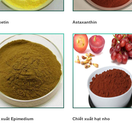
cetin
Astaxanthin
t xuất Epimedium
Chiết xuất hạt nho