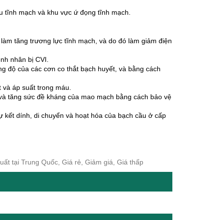
iểu tĩnh mạch và khu vực ứ đọng tĩnh mạch.
 làm tăng trương lực tĩnh mạch, và do đó làm giảm điện
ệnh nhân bị CVI.
ng độ của các cơn co thắt bạch huyết, và bằng cách
 và áp suất trong máu.
h và tăng sức đề kháng của mao mạch bằng cách bảo vệ
ự kết dính, di chuyển và hoạt hóa của bạch cầu ở cấp
t tại Trung Quốc, Giá rẻ, Giảm giá, Giá thấp