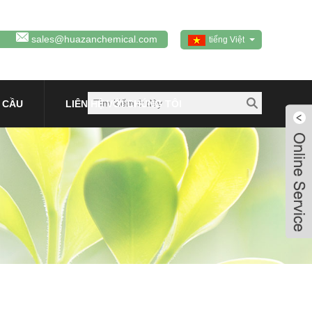
sales@huazanchemical.com
tiếng Việt
 CẦU
LIÊN HỆ VỚI CHÚNG TÔI