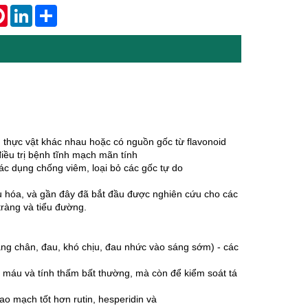
tsApp
Pinterest
LinkedIn
Share
n thực vật khác nhau hoặc có nguồn gốc từ flavonoid
iều trị bệnh tĩnh mạch mãn tính
tác dụng chống viêm, loại bỏ các gốc tự do
 hóa, và gần đây đã bắt đầu được nghiên cứu cho các
tràng và tiểu đường.
nặng chân, đau, khó chịu, đau nhức vào sáng sớm) - các
 máu và tính thấm bất thường, mà còn để kiểm soát tá
o mạch tốt hơn rutin, hesperidin và