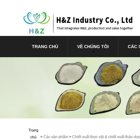
TRANG CHỦ
VỀ CHÚNG TÔI
CÁC 
Trang
>
Các sản phẩm
>
Chiết xuất thực vật & chiết xuất thảo dư
chủ