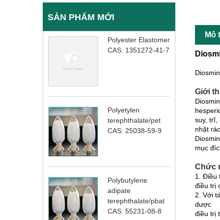
SẢN PHẨM MỚI
Mô 
Polyester Elastomer
CAS: 1351272-41-7
Diosm
Diosmin
Giới t
Diosmin
Polyetylen
hesperi
suy, trĩ
terephthalate/pet
nhặt rác
CAS: 25038-59-9
Diosmin
mục đíc
Chức 
1. Điều
Polybutylene
điều trị
adipate
2. Với 
terephthalate/pbat
dược
CAS: 55231-08-8
điều tr