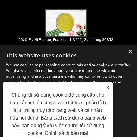
2020-FI / HI Europe, Frankfurt, 1-3 / 12, Gian hàng 30B52
2021/03/30
×
This website uses cookies
Chúng tôi phát triển, tiếp thị và phân phối các thành phần và sản phẩm
thiết yếu cho ngành dinh dưỡng, thực phẩm bổ sung và thực phẩm chức
We use cookies to personalise content, ads and to analyse our traffic.
năng & đồ uống từ các cơ sở sản xuất chính có trụ sở tại Trung Quốc,
We also share information about your use of our site with our
Nhật Bản và Hàn Quốc, nơi chúng tôi có nhiều năm kinh nghiệm và
advertising and analytics partners who may combine it with other
chúng tôi đã thành lập rất tốt. Chuyên môn và uy tín của chúng tôi trong
information that you’ve provided to them or that they’ve collected
việc tìm nguồn cung ứng mang lại lợi ích cho các đối tác của chúng tôi
X
from your use of their services.
trên toàn thế giới.
Chúng tôi sử dụng cookie để cung cấp cho
STRICTLY NECESSARY
PERFORMANCE
bạn trải nghiệm duyệt web tốt hơn, phân tích
lưu lượng truy cập trang web và cá nhân
TARGETING
FUNCTIONALITY
hóa nội dung. Bằng cách sử dụng trang web
liên kết
Sitemap
RSS
XML
Privacy Policy
này, bạn đồng ý với việc chúng tôi sử dụng
UNCLASSIFIED
cookie.
Chính sách bảo mật