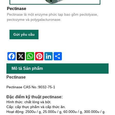
Pectinase
Pectinase là một enzyme phức tạp bao gồm pectolyase,
pectozyme và polygalacturonase.
Gửi yêu cầu
Facebook
X
WhatsApp
Pinterest
LinkedIn
Share
Mô tả Sản phẩm
Pectinase
Pectinase CAS No.:9032-75-1
Đặc điểm kỹ thuật pectinase:
Hình thức: chất lỏng và bột.
Cấp: cấp thực phẩm và cấp thức ăn.
Hoạt động: 2500u / g, 25.000u / g, 60.000u / g, 300.000u / g.