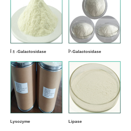
Î ± -Galactosidase
Î²-Galactosidase
Lysozyme
Lipase