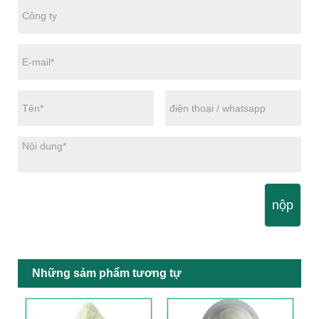
nộp
Những sảm phẩm tương tự